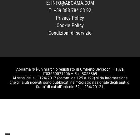
E:
INFO@ABOAMA.COM
T:
+39 388 784 53 92‬
Privacy Policy
Cookie Policy
Condizioni di servizio
Aboama ® è un marchio registrato di Umberto Sercecchi – P.Iva
IT03650071206 – Rea BO53869
Ai sensi della L. 124/2017 (commi da 125 a 129) si da informazione
che gli aiuti ricevuti sono pubblicati nel “Registro nazionale degli aiuti di
Stato” di cui all’articolo 52 L. 234/20121.