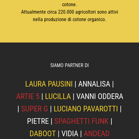
cotone.
Attualmente circa 220.000 agricoltori sono attivi
nella produzione di cotone organico.
SIAMO PARTNER DI
LAURA PAUSINI
|
ANNALISA
|
ARTIE 5
|
LUCILLA
|
VANNI ODDERA
|
SUPER G
|
LUCIANO PAVAROTTI
|
PIETRE
|
SPAGHETTI FUNK
|
DABOOT
|
VIDIA
|
ANDEAD