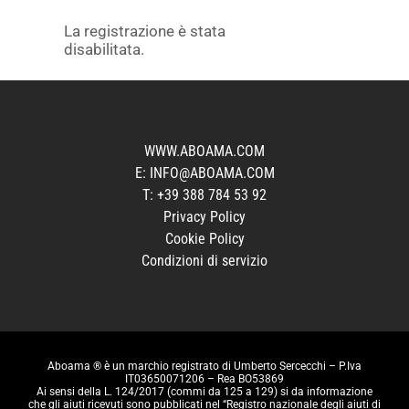
Skip
to
La registrazione è stata
content
disabilitata.
WWW.ABOAMA.COM
E:
INFO@ABOAMA.COM
T:
+39 388 784 53 92‬
Privacy Policy
Cookie Policy
Condizioni di servizio
Aboama ® è un marchio registrato di Umberto Sercecchi – P.Iva
IT03650071206 – Rea BO53869
Ai sensi della L. 124/2017 (commi da 125 a 129) si da informazione
che gli aiuti ricevuti sono pubblicati nel “Registro nazionale degli aiuti di